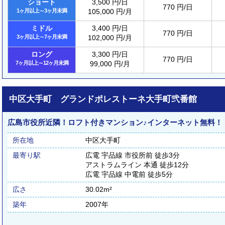
ショート
3,500 円/日
770 円/日
1ヶ月以上～3ヶ月未満
105,000 円/月
ミドル
3,400 円/日
770 円/日
3ヶ月以上～7ヶ月未満
102,000 円/月
ロング
3,300 円/日
770 円/日
7ヶ月以上～12ヶ月未満
99,000 円/月
中区大手町 グランドポレストーネ大手町弐番館
広島市役所近隣！ロフト付きマンション♪インターネット無料！
所在地
中区大手町
最寄り駅
広電 宇品線 市役所前 徒歩3分
アストラムライン 本通 徒歩12分
広電 宇品線 中電前 徒歩5分
広さ
30.02m²
築年
2007年