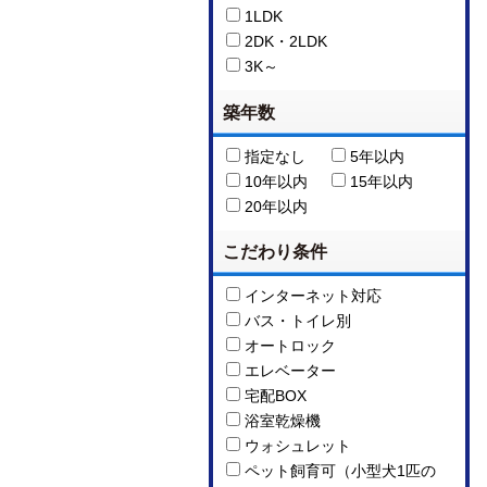
1LDK
2DK・2LDK
3K～
築年数
指定なし
5年以内
10年以内
15年以内
20年以内
こだわり条件
インターネット対応
バス・トイレ別
オートロック
エレベーター
宅配BOX
浴室乾燥機
ウォシュレット
ペット飼育可（小型犬1匹の