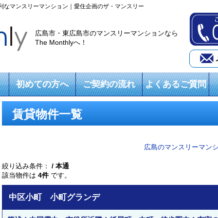
利なマンスリーマンション｜愛住企画のザ・マンスリー
広島市・東広島市のマンスリーマンションなら
The Monthlyへ！
初めての方へ
ご契約の流れ
よくあるご質問
賃貸物件一覧
広島のマンスリーマン
絞り込み条件：
/ 本通
該当物件は
4件
です。
中区小町 小町グランデ