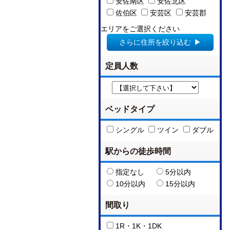
安佐南区
安佐北区
佐伯区
安芸区
安芸郡
エリアをご選択ください
さらに住所を絞り込む
定員人数
ベッドタイプ
シングル
ツイン
ダブル
駅からの徒歩時間
指定なし
5分以内
10分以内
15分以内
間取り
1R・1K・1DK