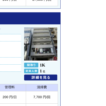
☆
1K
1
名
管理料
清掃費
200 円/日
7,700 円/回