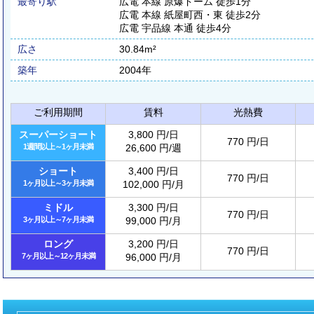
最寄り駅
広電 本線 原爆ドーム 徒歩1分
広電 本線 紙屋町西・東 徒歩2分
広電 宇品線 本通 徒歩4分
広さ
30.84m²
築年
2004年
ご利用期間
賃料
光熱費
スーパーショート
3,800 円/日
770 円/日
1週間以上～1ヶ月未満
26,600 円/週
ショート
3,400 円/日
770 円/日
1ヶ月以上～3ヶ月未満
102,000 円/月
ミドル
3,300 円/日
770 円/日
3ヶ月以上～7ヶ月未満
99,000 円/月
ロング
3,200 円/日
770 円/日
7ヶ月以上～12ヶ月未満
96,000 円/月