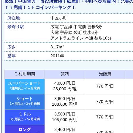
築浅！中国電力・市役所近隣！紙屋町・中町へ徒歩圏内！充実
ｆｉ完備！１Ｆコインパーキング！
所在地
中区小町
最寄り駅
広電 宇品線 中電前 徒歩3分
広電 宇品線 袋町 徒歩6分
アストラムライン 本通 徒歩10分
広さ
31.7m²
築年
2011年
ご利用期間
賃料
光熱費
スーパーショート
4,000 円/日
770 円/日
1週間以上～1ヶ月未満
28,000 円/週
ショート
3,600 円/日
770 円/日
1ヶ月以上～3ヶ月未満
108,000 円/月
ミドル
3,500 円/日
770 円/日
3ヶ月以上～7ヶ月未満
105,000 円/月
ロング
3,400 円/日
770 円/日