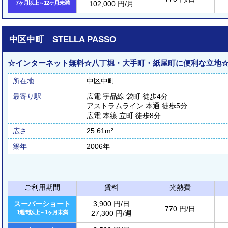
7ヶ月以上～12ヶ月未満
102,000 円/月
中区中町 STELLA PASSO
☆インターネット無料☆八丁堀・大手町・紙屋町に便利な立地
所在地
中区中町
最寄り駅
広電 宇品線 袋町 徒歩4分
アストラムライン 本通 徒歩5分
広電 本線 立町 徒歩8分
広さ
25.61m²
築年
2006年
ご利用期間
賃料
光熱費
スーパーショート
3,900 円/日
770 円/日
1週間以上～1ヶ月未満
27,300 円/週