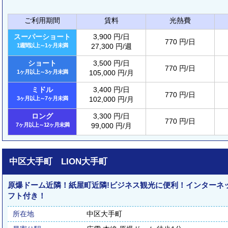
ご利用期間
賃料
光熱費
スーパーショート
3,900 円/日
770 円/日
1週間以上～1ヶ月未満
27,300 円/週
ショート
3,500 円/日
770 円/日
1ヶ月以上～3ヶ月未満
105,000 円/月
ミドル
3,400 円/日
770 円/日
3ヶ月以上～7ヶ月未満
102,000 円/月
ロング
3,300 円/日
770 円/日
7ヶ月以上～12ヶ月未満
99,000 円/月
中区大手町 LION大手町
原爆ドーム近隣！紙屋町近隣!ビジネス観光に便利！インターネ
フト付き！
所在地
中区大手町