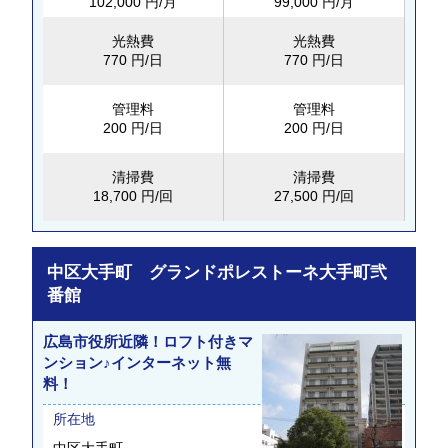
102,000 円/月
99,000 円/月
光熱費
光熱費
770 円/日
770 円/日
管理料
管理料
200 円/日
200 円/日
清掃費
清掃費
18,700 円/回
27,500 円/回
中区大手町 グランドポレストーネ大手町弐
番館
広島市役所近隣！ロフト付きマ
ンション♪インターネット無
料！
所在地
中区大手町