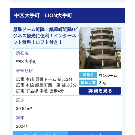
中区大手町 LION大手町
原爆ドーム近隣！紙屋町近隣!ビ
ジネス観光に便利！インターネ
ット無料！ロフト付き！
所在地
中区大手町
最寄り駅
ワンルーム
広電 本線 原爆ドーム 徒歩1分
2
名
広電 本線 紙屋町西・東 徒歩2分
広電 宇品線 本通 徒歩4分
広さ
30.84m²
築年
2004年