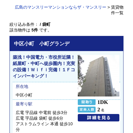
広島のマンスリーマンションならザ・マンスリー
> 賃貸物
件一覧
絞り込み条件：
/ 袋町
該当物件は
5件
です。
中区小町 小町グランデ
築浅！中国電力・市役所近隣！
紙屋町・中町へ徒歩圏内！充実
の設備！Ｗｉｆｉ完備！１Ｆコ
インパーキング！
所在地
中区小町
1DK
最寄り駅
2
名
広電 宇品線 中電前 徒歩3分
広電 宇品線 袋町 徒歩6分
アストラムライン 本通 徒歩10
分