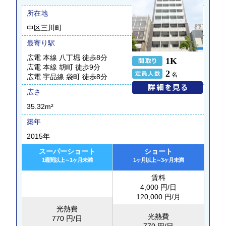
所在地
中区三川町
最寄り駅
広電 本線 八丁堀 徒歩8分
1K
広電 本線 胡町 徒歩9分
2
名
広電 宇品線 袋町 徒歩8分
広さ
35.32m²
築年
2015年
スーパーショート
ショート
1週間以上～1ヶ月未満
1ヶ月以上～3ヶ月未満
賃料
4,000 円/日
120,000 円/月
光熱費
光熱費
770 円/日
770 円/日