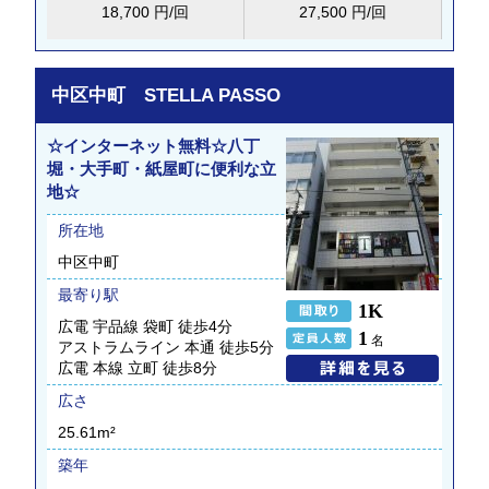
18,700 円/回
27,500 円/回
中区中町 STELLA PASSO
☆インターネット無料☆八丁
堀・大手町・紙屋町に便利な立
地☆
所在地
中区中町
最寄り駅
1K
広電 宇品線 袋町 徒歩4分
1
名
アストラムライン 本通 徒歩5分
広電 本線 立町 徒歩8分
広さ
25.61m²
築年