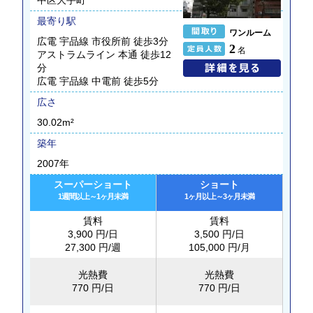
最寄り駅
ワンルーム
広電 宇品線 市役所前 徒歩3分
2
名
アストラムライン 本通 徒歩12
分
広電 宇品線 中電前 徒歩5分
広さ
30.02m²
築年
2007年
スーパーショート
ショート
1週間以上～1ヶ月未満
1ヶ月以上～3ヶ月未満
賃料
賃料
3,900 円/日
3,500 円/日
27,300 円/週
105,000 円/月
光熱費
光熱費
770 円/日
770 円/日