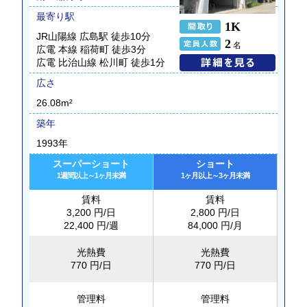
最寄り駅
1K
JR山陽線 広島駅 徒歩10分
2
名
広電 本線 稲荷町 徒歩3分
広電 比治山線 松川町 徒歩1分
広さ
26.08m²
築年
1993年
スーパーショート
ショート
1週間以上～1ヶ月未満
1ヶ月以上～3ヶ月未満
賃料
賃料
3,200 円/日
2,800 円/日
22,400 円/週
84,000 円/月
光熱費
光熱費
770 円/日
770 円/日
管理料
管理料