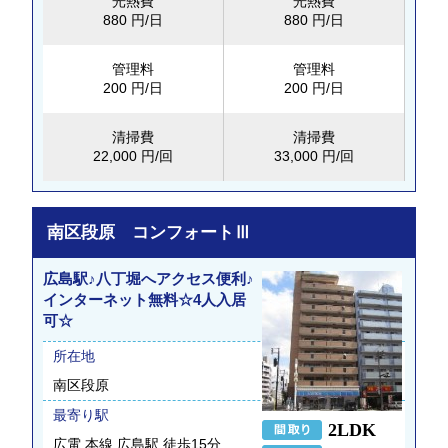
光熱費
光熱費
880 円/日
880 円/日
管理料
管理料
200 円/日
200 円/日
清掃費
清掃費
22,000 円/回
33,000 円/回
南区段原 コンフォートⅢ
広島駅♪八丁堀へアクセス便利♪
インターネット無料☆4人入居
可☆
所在地
南区段原
最寄り駅
2LDK
広電 本線 広島駅 徒歩15分