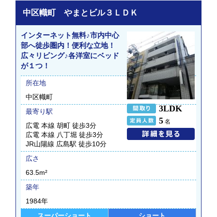
中区幟町 やまとビル３ＬＤＫ
インターネット無料♪市内中心
部へ徒歩圏内！便利な立地！
広々リビング♪各洋室にベッド
が１つ！
所在地
中区幟町
3LDK
最寄り駅
5
名
広電 本線 胡町 徒歩3分
広電 本線 八丁堀 徒歩3分
JR山陽線 広島駅 徒歩10分
広さ
63.5m²
築年
1984年
スーパーショート
ショート