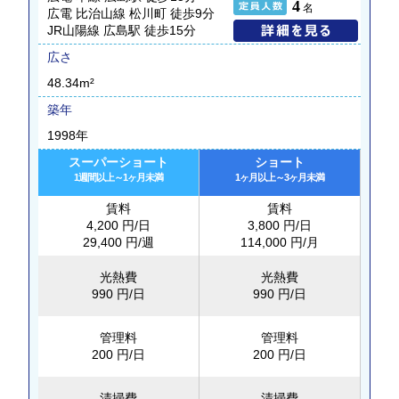
4
名
広電 比治山線 松川町 徒歩9分
JR山陽線 広島駅 徒歩15分
広さ
48.34m²
築年
1998年
スーパーショート
ショート
1週間以上～1ヶ月未満
1ヶ月以上～3ヶ月未満
賃料
賃料
4,200 円/日
3,800 円/日
29,400 円/週
114,000 円/月
光熱費
光熱費
990 円/日
990 円/日
管理料
管理料
200 円/日
200 円/日
清掃費
清掃費