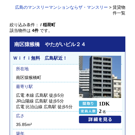
広島のマンスリーマンションならザ・マンスリー
> 賃貸物
件一覧
絞り込み条件：
/ 稲荷町
該当物件は
4件
です。
南区猿猴橋 やたがいビル２４
Ｗｉｆｉ無料 広島駅近！
所在地
南区猿猴橋町
最寄り駅
広電 本線 広島駅 徒歩5分
JR山陽線 広島駅 徒歩5分
1DK
広電 比治山線 広島駅 徒歩5分
2
名
広さ
35.85m²
築年