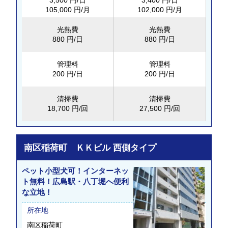
3,500 円/日
3,400 円/日
105,000 円/月
102,000 円/月
光熱費
光熱費
880 円/日
880 円/日
管理料
管理料
200 円/日
200 円/日
清掃費
清掃費
18,700 円/回
27,500 円/回
南区稲荷町 ＫＫビル 西側タイプ
ペット小型犬可！インターネッ
ト無料！広島駅・八丁堀へ便利
な立地！
所在地
南区稲荷町